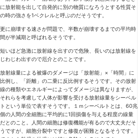
に放射能を出して自発的に別の物質になろうとする性質そ
の時の強さを1ベクレルと呼ぶのだそうです。
更に崩壊する速さが問題で、半数が崩壊するまでの平均時
間が半減期と呼ばれるそうです。
短いほど急激に放射線を出すので危険、長いのは放射線を
じわじわ出すので厄介とのことです。
放射線量による被爆のダメージは「放射能」×「時間」に
比例し、「距離」の二乗に反比例するそうです。その放射
線の種類やエネルギーによってダメージは異なりますが、
それらを考慮して人体が影響を受ける放射線量をシーベル
トという単位で表すそうです。１ｍシーベルトとは、60兆
個の人間の全細胞に平均的に1回損傷を与える程度の線量
だとのこと。人間の細胞は修復機能が有るので大丈夫だそ
うですが、細胞分裂中ですと修復が困難となるそうです。