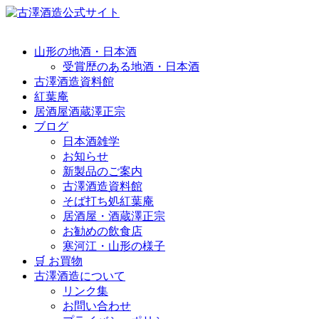
山形の地酒・日本酒
受賞歴のある地酒・日本酒
古澤酒造資料館
紅葉庵
居酒屋酒蔵澤正宗
ブログ
日本酒雑学
お知らせ
新製品のご案内
古澤酒造資料館
そば打ち処紅葉庵
居酒屋・酒蔵澤正宗
お勧めの飲食店
寒河江・山形の様子
🛒 お買物
古澤酒造について
リンク集
お問い合わせ