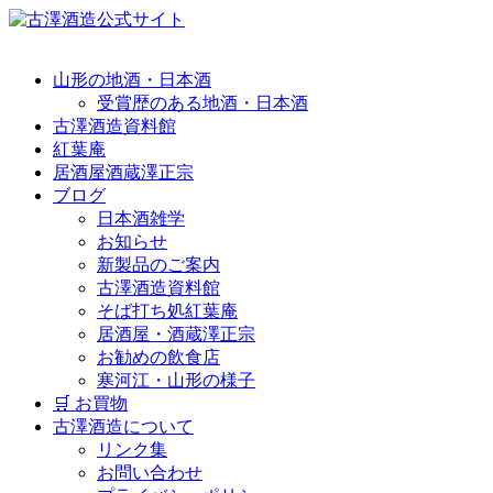
山形の地酒・日本酒
受賞歴のある地酒・日本酒
古澤酒造資料館
紅葉庵
居酒屋酒蔵澤正宗
ブログ
日本酒雑学
お知らせ
新製品のご案内
古澤酒造資料館
そば打ち処紅葉庵
居酒屋・酒蔵澤正宗
お勧めの飲食店
寒河江・山形の様子
🛒 お買物
古澤酒造について
リンク集
お問い合わせ