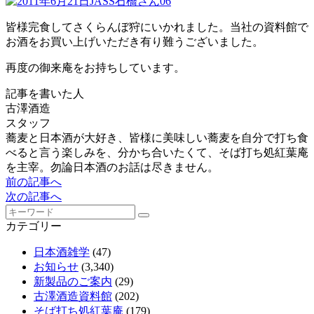
皆様完食してさくらんぼ狩にいかれました。当社の資料館で
お酒をお買い上げいただき有り難うございました。
再度の御来庵をお持ちしています。
記事を書いた人
古澤酒造
スタッフ
蕎麦と日本酒が大好き、皆様に美味しい蕎麦を自分で打ち食
べると言う楽しみを、分かち合いたくて、そば打ち処紅葉庵
を主宰。勿論日本酒のお話は尽きません。
前の記事へ
次の記事へ
カテゴリー
日本酒雑学
(47)
お知らせ
(3,340)
新製品のご案内
(29)
古澤酒造資料館
(202)
そば打ち処紅葉庵
(179)