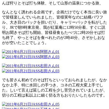
んぼ狩りとそば打ち体験、そして山形の温泉につかる旅、
なんとなく誘われる企画です。企画だけでなく本当に良い旅
で皆様楽しんでいられました。皆様実年なのに結構パワフ
ル、大き目のバックを担いだり、キャリーバックを転がした
り。JRで朝9時東京発、我が紅葉庵に12時50分着、すぐに説
明お聞きそば打ち開始、皆様昼食もたべづに2時20分そば打
ち終了、やっとそばを食べれたのが2時40分、さぞかしおな
がが空いたことでしょう。
でも皆さん初めてのそば打ちといっておられましたが、なか
なか上手、特に水回しの手つき、コネの工程大変上手でし
た。しいて言えば延しの工程を少し苦労されていましたが、
切りの工程は私以上に細く切る方もおりたいしたものです。