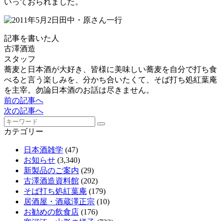
いっておられました。
記事を書いた人
古澤酒造
スタッフ
蕎麦と日本酒が大好き、皆様に美味しい蕎麦を自分で打ち食
べると言う楽しみを、分かち合いたくて、そば打ち処紅葉庵
を主宰。勿論日本酒のお話は尽きません。
前の記事へ
次の記事へ
カテゴリー
日本酒雑学
(47)
お知らせ
(3,340)
新製品のご案内
(29)
古澤酒造資料館
(202)
そば打ち処紅葉庵
(179)
居酒屋・酒蔵澤正宗
(10)
お勧めの飲食店
(176)