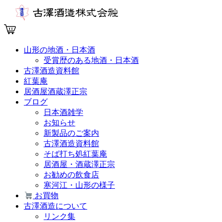
山形の地酒・日本酒
受賞歴のある地酒・日本酒
古澤酒造資料館
紅葉庵
居酒屋酒蔵澤正宗
ブログ
日本酒雑学
お知らせ
新製品のご案内
古澤酒造資料館
そば打ち処紅葉庵
居酒屋・酒蔵澤正宗
お勧めの飲食店
寒河江・山形の様子
お買物
古澤酒造について
リンク集