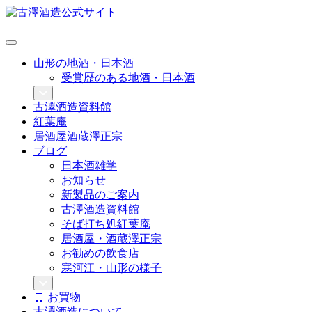
山形の地酒・日本酒
受賞歴のある地酒・日本酒
古澤酒造資料館
紅葉庵
居酒屋酒蔵澤正宗
ブログ
日本酒雑学
お知らせ
新製品のご案内
古澤酒造資料館
そば打ち処紅葉庵
居酒屋・酒蔵澤正宗
お勧めの飲食店
寒河江・山形の様子
🛒 お買物
古澤酒造について