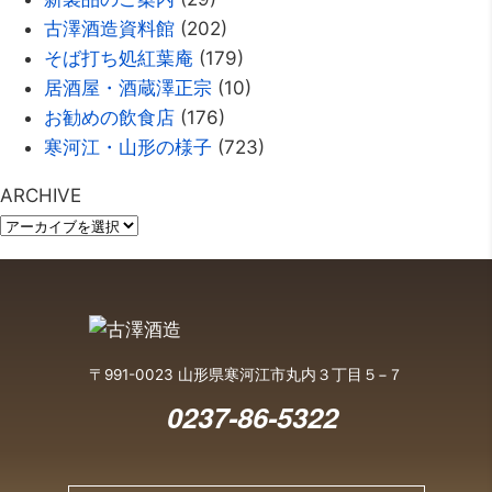
古澤酒造資料館
(202)
そば打ち処紅葉庵
(179)
居酒屋・酒蔵澤正宗
(10)
お勧めの飲食店
(176)
寒河江・山形の様子
(723)
ARCHIVE
〒991-0023 山形県寒河江市丸内３丁目５−７
0237-86-5322