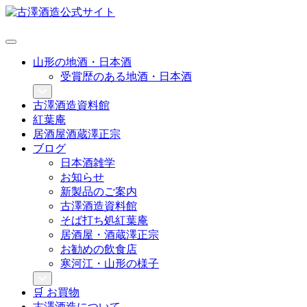
山形の地酒・日本酒
受賞歴のある地酒・日本酒
古澤酒造資料館
紅葉庵
居酒屋酒蔵澤正宗
ブログ
日本酒雑学
お知らせ
新製品のご案内
古澤酒造資料館
そば打ち処紅葉庵
居酒屋・酒蔵澤正宗
お勧めの飲食店
寒河江・山形の様子
🛒 お買物
古澤酒造について