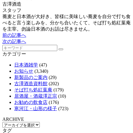
古澤酒造
スタッフ
蕎麦と日本酒が大好き、皆様に美味しい蕎麦を自分で打ち食
べると言う楽しみを、分かち合いたくて、そば打ち処紅葉庵
を主宰。勿論日本酒のお話は尽きません。
前の記事へ
次の記事へ
カテゴリー
日本酒雑学
(47)
お知らせ
(3,340)
新製品のご案内
(29)
古澤酒造資料館
(202)
そば打ち処紅葉庵
(179)
居酒屋・酒蔵澤正宗
(10)
お勧めの飲食店
(176)
寒河江・山形の様子
(723)
ARCHIVE
タグ