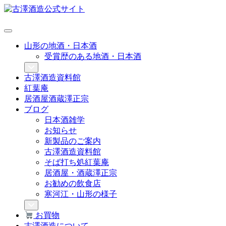
山形の地酒・日本酒
受賞歴のある地酒・日本酒
古澤酒造資料館
紅葉庵
居酒屋酒蔵澤正宗
ブログ
日本酒雑学
お知らせ
新製品のご案内
古澤酒造資料館
そば打ち処紅葉庵
居酒屋・酒蔵澤正宗
お勧めの飲食店
寒河江・山形の様子
お買物
古澤酒造について