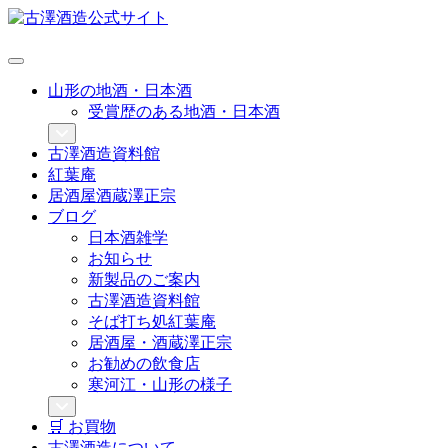
山形の地酒・日本酒
受賞歴のある地酒・日本酒
古澤酒造資料館
紅葉庵
居酒屋酒蔵澤正宗
ブログ
日本酒雑学
お知らせ
新製品のご案内
古澤酒造資料館
そば打ち処紅葉庵
居酒屋・酒蔵澤正宗
お勧めの飲食店
寒河江・山形の様子
🛒 お買物
古澤酒造について