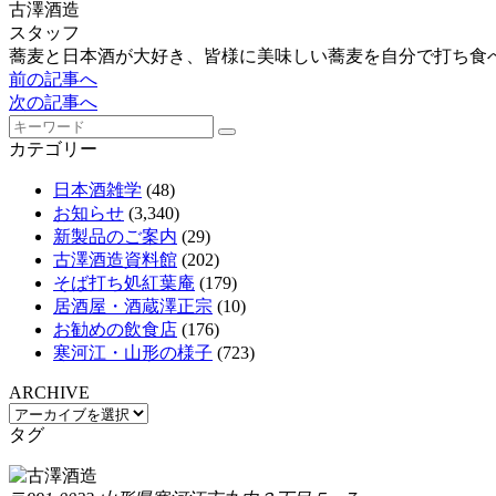
古澤酒造
スタッフ
蕎麦と日本酒が大好き、皆様に美味しい蕎麦を自分で打ち食
前の記事へ
次の記事へ
カテゴリー
日本酒雑学
(48)
お知らせ
(3,340)
新製品のご案内
(29)
古澤酒造資料館
(202)
そば打ち処紅葉庵
(179)
居酒屋・酒蔵澤正宗
(10)
お勧めの飲食店
(176)
寒河江・山形の様子
(723)
ARCHIVE
タグ