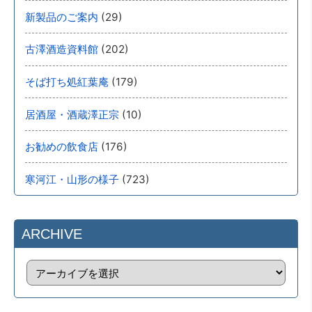
(29)
新製品のご案内
(202)
古澤酒造資料館
(179)
そば打ち処紅葉庵
(10)
居酒屋・酒蔵澤正宗
(176)
お勧めの飲食店
(723)
寒河江・山形の様子
ARCHIVE