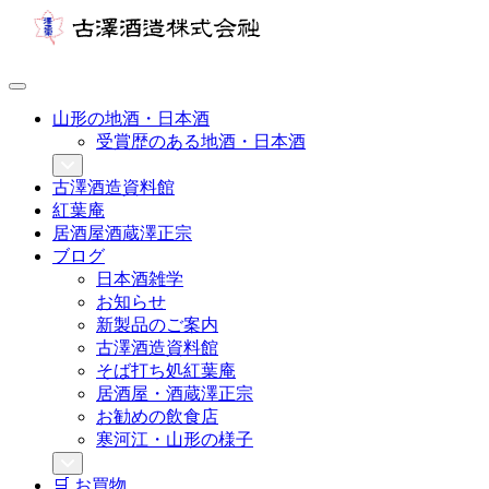
山形の地酒・日本酒
受賞歴のある地酒・日本酒
古澤酒造資料館
紅葉庵
居酒屋酒蔵澤正宗
ブログ
日本酒雑学
お知らせ
新製品のご案内
古澤酒造資料館
そば打ち処紅葉庵
居酒屋・酒蔵澤正宗
お勧めの飲食店
寒河江・山形の様子
🛒 お買物