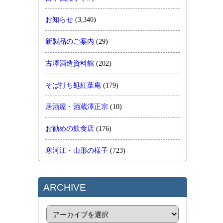
お知らせ
(3,340)
新製品のご案内
(29)
古澤酒造資料館
(202)
そば打ち処紅葉庵
(179)
居酒屋・酒蔵澤正宗
(10)
お勧めの飲食店
(176)
寒河江・山形の様子
(723)
ARCHIVE