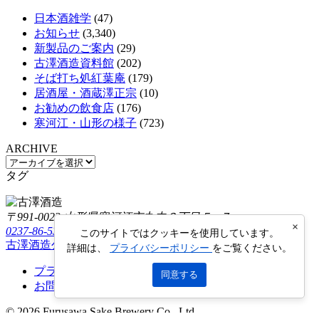
日本酒雑学
(47)
お知らせ
(3,340)
新製品のご案内
(29)
古澤酒造資料館
(202)
そば打ち処紅葉庵
(179)
居酒屋・酒蔵澤正宗
(10)
お勧めの飲食店
(176)
寒河江・山形の様子
(723)
ARCHIVE
タグ
〒991-0023 山形県寒河江市丸内３丁目５−７
×
0237-86-5322
このサイトではクッキーを使用しています。
古澤酒造公式オンラインショップ
Furusawa Online Shop
詳細は、
プライバシーポリシー
をご覧ください。
プライバシーポリシー
同意する
お問い合わせ
© 2026 Furusawa Sake Brewery Co., Ltd.