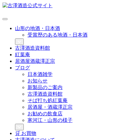
山形の地酒・日本酒
受賞歴のある地酒・日本酒
古澤酒造資料館
紅葉庵
居酒屋酒蔵澤正宗
ブログ
日本酒雑学
お知らせ
新製品のご案内
古澤酒造資料館
そば打ち処紅葉庵
居酒屋・酒蔵澤正宗
お勧めの飲食店
寒河江・山形の様子
🛒 お買物
古澤酒造について