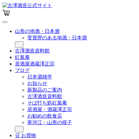
山形の地酒・日本酒
受賞歴のある地酒・日本酒
古澤酒造資料館
紅葉庵
居酒屋酒蔵澤正宗
ブログ
日本酒雑学
お知らせ
新製品のご案内
古澤酒造資料館
そば打ち処紅葉庵
居酒屋・酒蔵澤正宗
お勧めの飲食店
寒河江・山形の様子
🛒 お買物