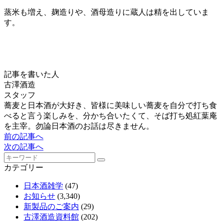
蒸米も増え、麹造りや、酒母造りに蔵人は精を出していま
す。
記事を書いた人
古澤酒造
スタッフ
蕎麦と日本酒が大好き、皆様に美味しい蕎麦を自分で打ち食
べると言う楽しみを、分かち合いたくて、そば打ち処紅葉庵
を主宰。勿論日本酒のお話は尽きません。
前の記事へ
次の記事へ
カテゴリー
日本酒雑学
(47)
お知らせ
(3,340)
新製品のご案内
(29)
古澤酒造資料館
(202)