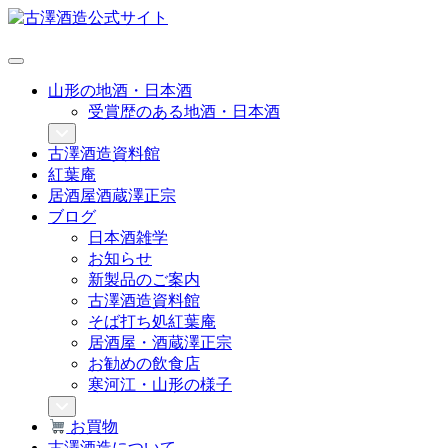
山形の地酒・日本酒
受賞歴のある地酒・日本酒
古澤酒造資料館
紅葉庵
居酒屋酒蔵澤正宗
ブログ
日本酒雑学
お知らせ
新製品のご案内
古澤酒造資料館
そば打ち処紅葉庵
居酒屋・酒蔵澤正宗
お勧めの飲食店
寒河江・山形の様子
お買物
古澤酒造について